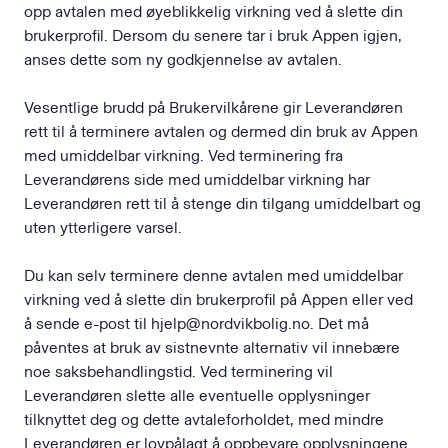
opp avtalen med øyeblikkelig virkning ved å slette din
brukerprofil. Dersom du senere tar i bruk Appen igjen,
anses dette som ny godkjennelse av avtalen.
Vesentlige brudd på Brukervilkårene gir Leverandøren
rett til å terminere avtalen og dermed din bruk av Appen
med umiddelbar virkning. Ved terminering fra
Leverandørens side med umiddelbar virkning har
Leverandøren rett til å stenge din tilgang umiddelbart og
uten ytterligere varsel.
Du kan selv terminere denne avtalen med umiddelbar
virkning ved å slette din brukerprofil på Appen eller ved
å sende e-post til
hjelp@nordvikbolig.no
. Det må
påventes at bruk av sistnevnte alternativ vil innebære
noe saksbehandlingstid. Ved terminering vil
Leverandøren slette alle eventuelle opplysninger
tilknyttet deg og dette avtaleforholdet, med mindre
Leverandøren er lovpålagt å oppbevare opplysningene.